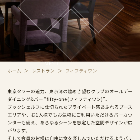
MENU
ホーム
レストラン
フィフティワン
東京タワーの迫力、東京湾の煌めき望むクラブのオールデー
ダイニング&バー
“fifty-one(フィフティワン)”。
ブックシェルフに仕切られたプライベート感あふれるブース
エリアや、お1人様でもお気軽にご利用いただけるバーカウ
ンターも備え、あらゆるシーンを想定した空間デザインが広
がります。
そして会員の皆様に自由に食を楽しんでいただけるようバリ