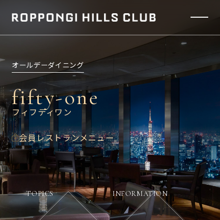
オールデーダイニング
fifty
-
one
フィフティワン
会員レストランメニュー
TOPICS
INFORMATION