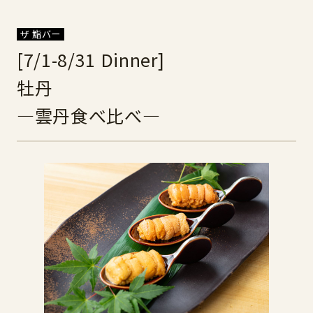
ザ 鮨バー
[7/1-8/31 Dinner]
牡丹
―雲丹食べ比べ―