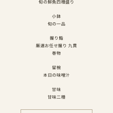
旬の鮮魚四種盛り
小鉢
旬の一品
握り鮨
厳選お任せ握り 九貫
巻物
留椀
本日の味噌汁
甘味
甘味二種